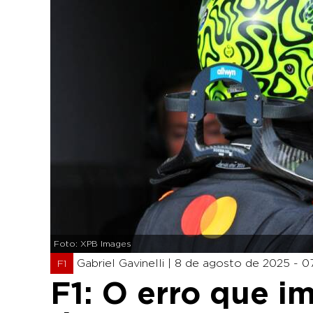
Foto: XPB Images
Gabriel Gavinelli |
8 de agosto de 2025 - 0
F1
F1: O erro que i