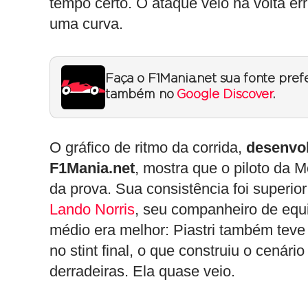
tempo certo. O ataque veio na volta er
uma curva.
Faça o F1Mania.net sua fonte pref
também no
Google Discover
.
O gráfico de ritmo da corrida,
desenvol
F1Mania.net
, mostra que o piloto da M
da prova. Sua consistência foi superior
Lando Norris
, seu companheiro de equi
médio era melhor: Piastri também tev
no stint final, o que construiu o cenár
derradeiras. Ela quase veio.