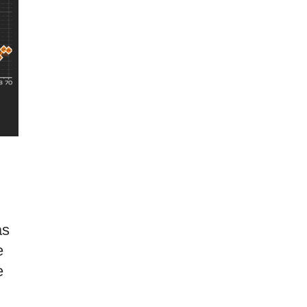
as
e
e