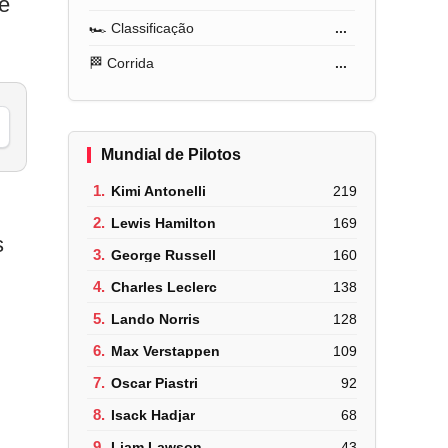
ue
🏎️ Classificação
...
🏁 Corrida
...
Mundial de Pilotos
1.
Kimi Antonelli
219
2.
Lewis Hamilton
169
s
3.
George Russell
160
4.
Charles Leclerc
138
5.
Lando Norris
128
6.
Max Verstappen
109
7.
Oscar Piastri
92
8.
Isack Hadjar
68
9.
Liam Lawson
43