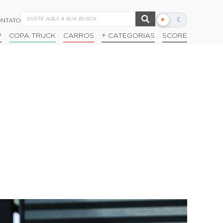
☀
☾
NTATO
Alternar
modo
P
COPA TRUCK
CARROS
+ CATEGORIAS
SCORE
escuro