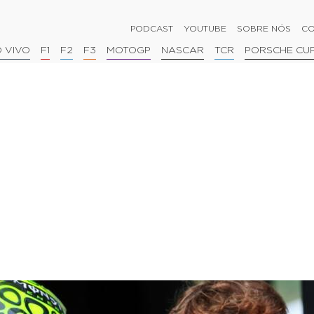
PODCAST
YOUTUBE
SOBRE NÓS
CO
 VIVO
F1
F2
F3
MOTOGP
NASCAR
TCR
PORSCHE CU