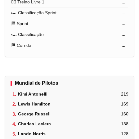
🏋️‍♂️ Treino Livre 1
...
🏎️ Classificação Sprint
...
🏁 Sprint
...
🏎️ Classificação
...
🏁 Corrida
...
Mundial de Pilotos
1.
Kimi Antonelli
219
2.
Lewis Hamilton
169
3.
George Russell
160
4.
Charles Leclerc
138
5.
Lando Norris
128