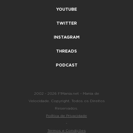
YOUTUBE
TWITTER
INSTAGRAM
THREADS
PODCAST
2002 - 2026 F1Mania.net - Mania de
Velocidade. Copyright. Todos os Direitos
Reservados.
Política de Privacidade
-
Termos e Condições