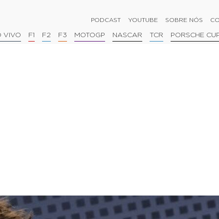
PODCAST
YOUTUBE
SOBRE NÓS
CO
 VIVO
F1
F2
F3
MOTOGP
NASCAR
TCR
PORSCHE CU