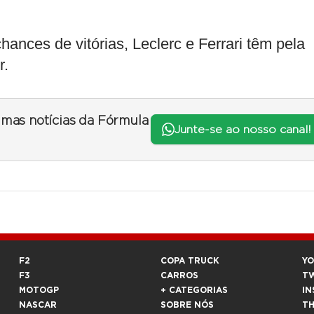
ces de vitórias, Leclerc e Ferrari têm pela
r.
timas notícias da Fórmula
Junte-se ao nosso canal!
F2
COPA TRUCK
Y
F3
CARROS
T
MOTOGP
+ CATEGORIAS
IN
NASCAR
SOBRE NÓS
T