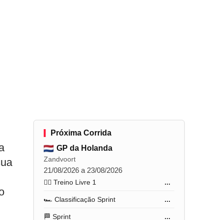
P
Próxima Corrida
a
GP da Holanda
Zandvoort
sua
21/08/2026 a 23/08/2026
🏋️‍♂️ Treino Livre 1
...
o
🏎️ Classificação Sprint
...
🏁 Sprint
...