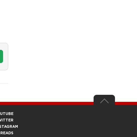
OUTUBE
WITTER
STAGRAM
HREADS