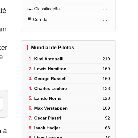
🏎️ Classificação
...
té
🏁 Corrida
...
ram
cer
Mundial de Pilotos
e
1.
Kimi Antonelli
219
2.
Lewis Hamilton
169
3.
George Russell
160
4.
Charles Leclerc
138
5.
Lando Norris
128
6.
Max Verstappen
109
7.
Oscar Piastri
92
8.
Isack Hadjar
68
a a
9.
Liam Lawson
43