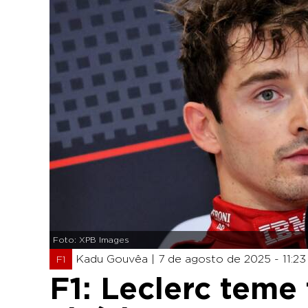
Foto: XPB Images
Kadu Gouvêa |
7 de agosto de 2025 - 11:23
F1
F1: Leclerc tem