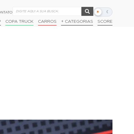
☀
☾
NTATO
Alternar
modo
P
COPA TRUCK
CARROS
+ CATEGORIAS
SCORE
escuro