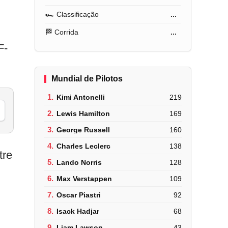
🏎️ Classificação
...
🏁 Corrida
...
F-
Mundial de Pilotos
1.
Kimi Antonelli
219
2.
Lewis Hamilton
169
3.
George Russell
160
4.
Charles Leclerc
138
tre
5.
Lando Norris
128
6.
Max Verstappen
109
7.
Oscar Piastri
92
8.
Isack Hadjar
68
9.
Liam Lawson
43