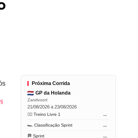
o
ós
Próxima Corrida
GP da Holanda
Zandvoort
i
21/08/2026 a 23/08/2026
🏋️‍♂️ Treino Livre 1
...
🏎️ Classificação Sprint
...
🏁 Sprint
...