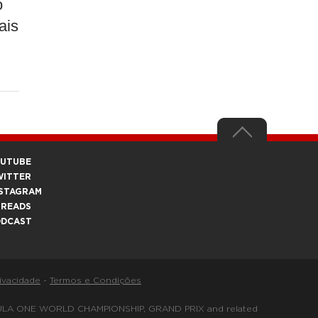
o
ais
OUTUBE
WITTER
STAGRAM
HREADS
ODCAST
rivacidade
-
Termos e Condições
FORMULA ONE WORLD CHAMPIONSHIP, GRAND PRIX and related