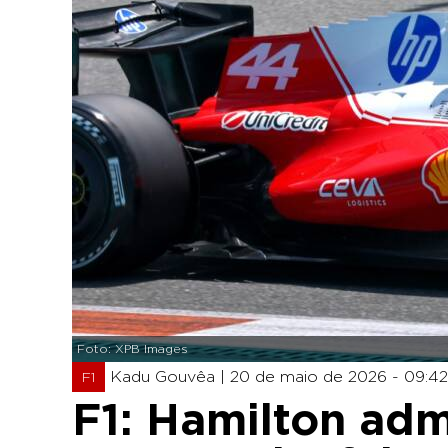
Foto: XPB Images
Kadu Gouvêa |
20 de maio de 2026 - 09:42
F1
F1: Hamilton ad