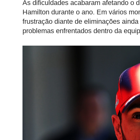
As dificuldades acabaram afetando o
Hamilton durante o ano. Em vários mo
frustração diante de eliminações aind
problemas enfrentados dentro da equipe