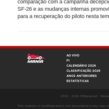
comparação com a campanha decepcio
SF-26 e as mudanças internas promovid
para a recuperação do piloto nesta te
AO VIVO
F1
CALENDÁRIO 2026
CLASSIFICAÇÃO 2026
ANOS ANTERIORES
ESTATÍSTICAS
2002 - 2026 F1Mania.net - Mani
This website is unofficial and is not associated in any