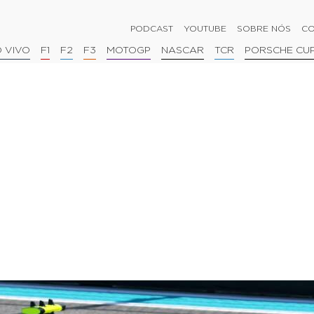
PODCAST
YOUTUBE
SOBRE NÓS
CO
 VIVO
F1
F2
F3
MOTOGP
NASCAR
TCR
PORSCHE CU