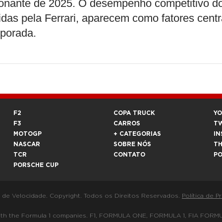
nante de 2025. O desempenho competitivo d
as pela Ferrari, aparecem como fatores centr
mporada.
F2
COPA TRUCK
Y
F3
CARROS
T
MOTOGP
+ CATEGORIAS
IN
NASCAR
SOBRE NÓS
T
TCR
CONTATO
P
PORSCHE CUP
a de Velocidade. Copyright. Todos os Direitos Reservados.
Política de P
 way with the Formula 1 companies. F1, FORMULA ONE, FORMULA 1, FIA 