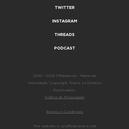
TWITTER
INSTAGRAM
THREADS
PODCAST
2002 - 2026 F1Mania.net - Mania de
Velocidade. Copyright. Todos os Direitos
Reservados.
Política de Privacidade
-
Termos e Condições
This website is unofficial and is not