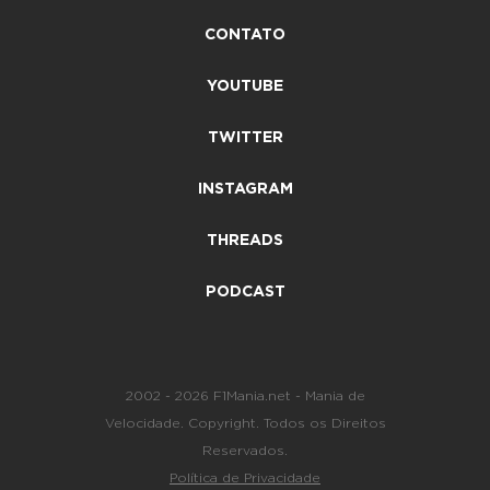
CONTATO
YOUTUBE
TWITTER
INSTAGRAM
THREADS
PODCAST
2002 - 2026 F1Mania.net - Mania de
Velocidade. Copyright. Todos os Direitos
Reservados.
Política de Privacidade