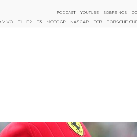
PODCAST
YOUTUBE
SOBRE NÓS
CO
 VIVO
F1
F2
F3
MOTOGP
NASCAR
TCR
PORSCHE CU