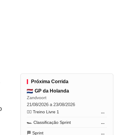
s
Próxima Corrida
GP da Holanda
Zandvoort
21/08/2026 a 23/08/2026
o
🏋️‍♂️ Treino Livre 1
...
🏎️ Classificação Sprint
...
🏁 Sprint
...