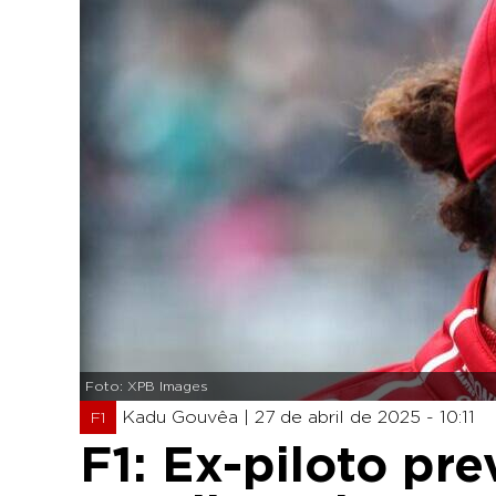
Foto: XPB Images
Kadu Gouvêa |
27 de abril de 2025 - 10:11
F1
F1: Ex-piloto pr