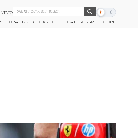
☀
☾
NTATO
Alternar
modo
P
COPA TRUCK
CARROS
+ CATEGORIAS
SCORE
escuro