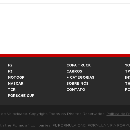
F2
COPA TRUCK
Y
F3
CARROS
T
MOTOGP
+ CATEGORIAS
IN
NASCAR
SOBRE NÓS
T
TCR
CONTATO
P
PORSCHE CUP
a de Velocidade. Copyright. Todos os Direitos Reservados.
Política de P
 way with the Formula 1 companies. F1, FORMULA ONE, FORMULA 1, FIA 