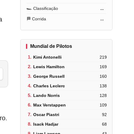
🏎️ Classificação
...
a
🏁 Corrida
...
Mundial de Pilotos
1.
Kimi Antonelli
219
2.
Lewis Hamilton
169
3.
George Russell
160
4.
Charles Leclerc
138
5.
Lando Norris
128
6.
Max Verstappen
109
7.
Oscar Piastri
92
ro.
8.
Isack Hadjar
68
9.
Liam Lawson
43