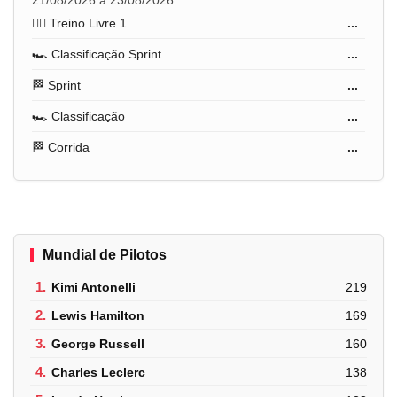
21/08/2026 a 23/08/2026
🏋️‍♂️ Treino Livre 1
...
🏎️ Classificação Sprint
...
🏁 Sprint
...
🏎️ Classificação
...
🏁 Corrida
...
Mundial de Pilotos
1.
Kimi Antonelli
219
2.
Lewis Hamilton
169
3.
George Russell
160
4.
Charles Leclerc
138