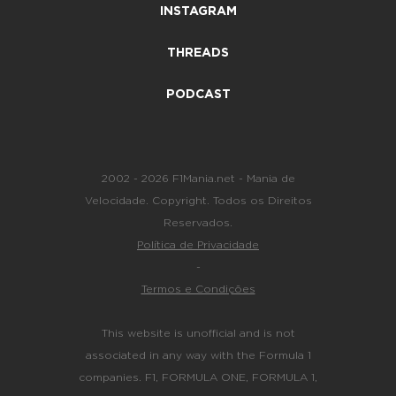
INSTAGRAM
THREADS
PODCAST
2002 - 2026 F1Mania.net - Mania de
Velocidade. Copyright. Todos os Direitos
Reservados.
Política de Privacidade
-
Termos e Condições
This website is unofficial and is not
associated in any way with the Formula 1
companies. F1, FORMULA ONE, FORMULA 1,