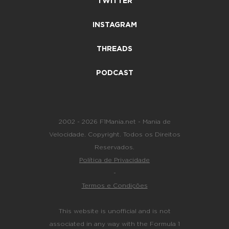
TWITTER
INSTAGRAM
THREADS
PODCAST
2002 - 2026 F1Mania.net - Mania de
Velocidade. Copyright. Todos os Direitos
Reservados.
Política de Privacidade
-
Termos e Condições
This website is unofficial and is not
associated in any way with the Formula 1