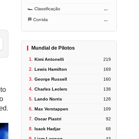
🏎️ Classificação
...
🏁 Corrida
...
Mundial de Pilotos
1.
Kimi Antonelli
219
2.
Lewis Hamilton
169
3.
George Russell
160
to
4.
Charles Leclerc
138
o
5.
Lando Norris
128
ed.
6.
Max Verstappen
109
7.
Oscar Piastri
92
8.
Isack Hadjar
68
9.
Liam Lawson
43