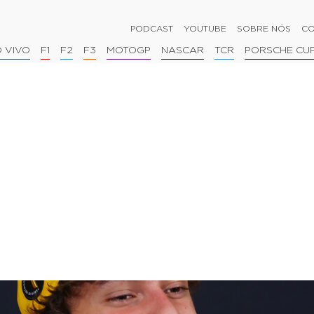
PODCAST
YOUTUBE
SOBRE NÓS
CO
 VIVO
F1
F2
F3
MOTOGP
NASCAR
TCR
PORSCHE CU