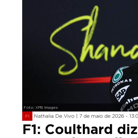
Foto: XPB Images
Nathalia De Vivo |
7 de maio de 2026 - 13:
F1
F1: Coulthard di