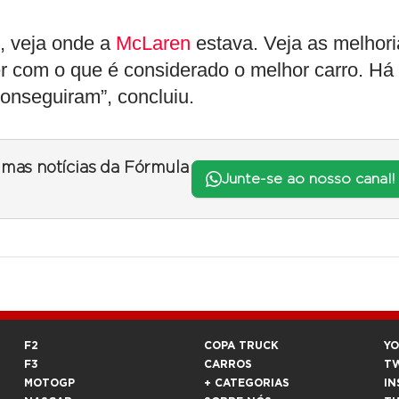
o, veja onde a
McLaren
estava. Veja as melhori
cer com o que é considerado o melhor carro. Há
onseguiram”, concluiu.
timas notícias da Fórmula
Junte-se ao nosso canal!
F2
COPA TRUCK
Y
F3
CARROS
T
MOTOGP
+ CATEGORIAS
IN