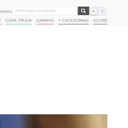
☀
☾
NTATO
Alternar
modo
P
COPA TRUCK
CARROS
+ CATEGORIAS
SCORE
escuro