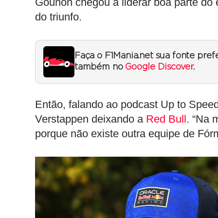
Gounon chegou a liderar boa parte do 
do triunfo.
Faça o F1Mania.net sua fonte pref
também no
Google Discover
.
Então, falando ao podcast Up to Speed
Verstappen deixando a
Red Bull
. “Na 
porque não existe outra equipe de Fórm