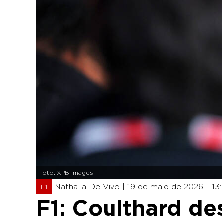
Foto: XPB Images
Nathalia De Vivo |
19 de maio de 2026 - 13
F1
F1: Coulthard d