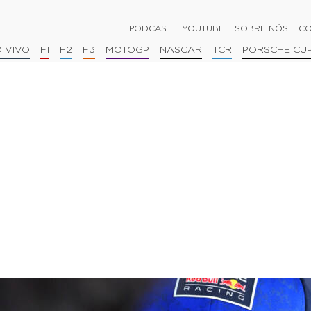
PODCAST
YOUTUBE
SOBRE NÓS
CO
 VIVO
F1
F2
F3
MOTOGP
NASCAR
TCR
PORSCHE CU