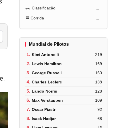
s
🏎️ Classificação
...
🏁 Corrida
...
Mundial de Pilotos
1.
Kimi Antonelli
219
2.
Lewis Hamilton
169
3.
George Russell
160
e.
4.
Charles Leclerc
138
5.
Lando Norris
128
6.
Max Verstappen
109
7.
Oscar Piastri
92
8.
Isack Hadjar
68
9.
Liam Lawson
43