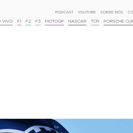
PODCAST
YOUTUBE
SOBRE NÓS
CO
 VIVO
F1
F2
F3
MOTOGP
NASCAR
TCR
PORSCHE CU