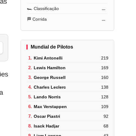
ras
🏎️ Classificação
...
🏁 Corrida
...
Mundial de Pilotos
1.
Kimi Antonelli
219
2.
Lewis Hamilton
169
ões
3.
George Russell
160
4.
Charles Leclerc
138
a
5.
Lando Norris
128
6.
Max Verstappen
109
7.
Oscar Piastri
92
8.
Isack Hadjar
68
9.
Liam Lawson
43