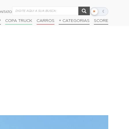
☀
☾
NTATO
Alternar
modo
P
COPA TRUCK
CARROS
+ CATEGORIAS
SCORE
escuro