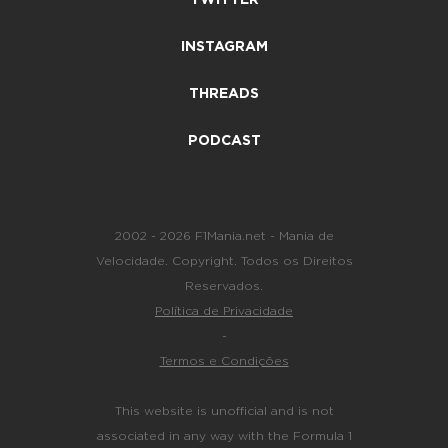
TWITTER
INSTAGRAM
THREADS
PODCAST
2002 - 2026 F1Mania.net - Mania de
Velocidade. Copyright. Todos os Direitos
Reservados.
Política de Privacidade
-
Termos e Condições
This website is unofficial and is not
associated in any way with the Formula 1