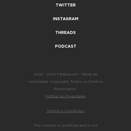
TWITTER
INSTAGRAM
THREADS
PODCAST
2002 - 2026 F1Mania.net - Mania de
Velocidade. Copyright. Todos os Direitos
Reservados.
Política de Privacidade
-
Termos e Condições
This website is unofficial and is not