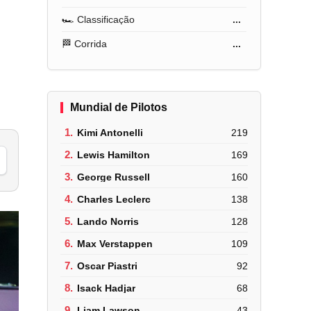
🏎️ Classificação
...
🏁 Corrida
...
Mundial de Pilotos
1.
Kimi Antonelli
219
2.
Lewis Hamilton
169
3.
George Russell
160
4.
Charles Leclerc
138
5.
Lando Norris
128
6.
Max Verstappen
109
7.
Oscar Piastri
92
8.
Isack Hadjar
68
9.
Liam Lawson
43