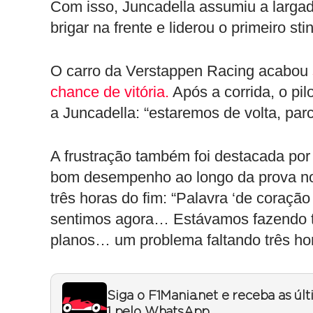
Com isso, Juncadella assumiu a larga
brigar na frente e liderou o primeiro st
O carro da Verstappen Racing acabou
chance de vitória.
Após a corrida, o p
a Juncadella: “estaremos de volta, parc
A frustração também foi destacada po
bom desempenho ao longo da prova no 
três horas do fim: “Palavra ‘de coraçã
sentimos agora… Estávamos fazendo tu
planos… um problema faltando três horas
Siga o F1Mania.net e receba as úl
1 pelo WhatsApp.