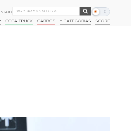
☀
☾
NTATO
Alternar
modo
P
COPA TRUCK
CARROS
+ CATEGORIAS
SCORE
escuro