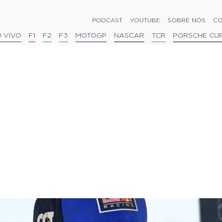
PODCAST
YOUTUBE
SOBRE NÓS
CO
 VIVO
F1
F2
F3
MOTOGP
NASCAR
TCR
PORSCHE CU