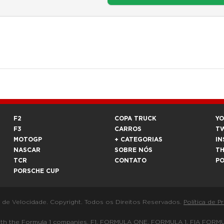
F2
COPA TRUCK
Y
F3
CARROS
T
MOTOGP
+ CATEGORIAS
IN
NASCAR
SOBRE NÓS
T
TCR
CONTATO
P
PORSCHE CUP
a de Velocidade. Copyright. Todos os Direitos Reservados.
Política de P
 way with the Formula 1 companies. F1, FORMULA ONE, FORMULA 1, FIA 