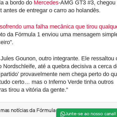
da a bordo do
Mercedes
-AMG GT3 #3, chegou
int antes de entregar o carro ao holandês.
sofrendo uma falha mecânica que tirou qualqu
iloto da Fórmula 1 enviou uma mensagem simpl
eiro”.
r
Jules Gounon
, outro integrante. Ele ressaltou 
Nordschleife, até a quebra decisiva a cerca d
o partido’ provavelmente nem chega perto do q
do certo… mas o Inferno Verde tinha outros
 tirou a vitória da gente.”
timas notícias da Fórmula
Junte-se ao nosso canal!