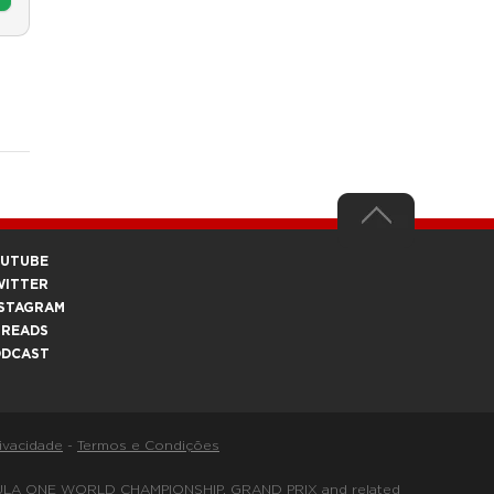
OUTUBE
WITTER
STAGRAM
HREADS
ODCAST
rivacidade
-
Termos e Condições
FORMULA ONE WORLD CHAMPIONSHIP, GRAND PRIX and related