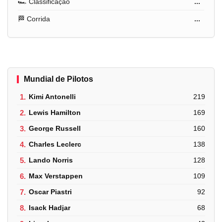
🏎️ Classificação
...
🏁 Corrida
...
Mundial de Pilotos
1.
Kimi Antonelli
219
2.
Lewis Hamilton
169
3.
George Russell
160
4.
Charles Leclerc
138
5.
Lando Norris
128
6.
Max Verstappen
109
7.
Oscar Piastri
92
8.
Isack Hadjar
68