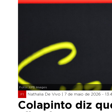
Foto: XPB Images
Nathalia De Vivo |
7 de maio de 2026 - 13:
F1
Colapinto diz qu