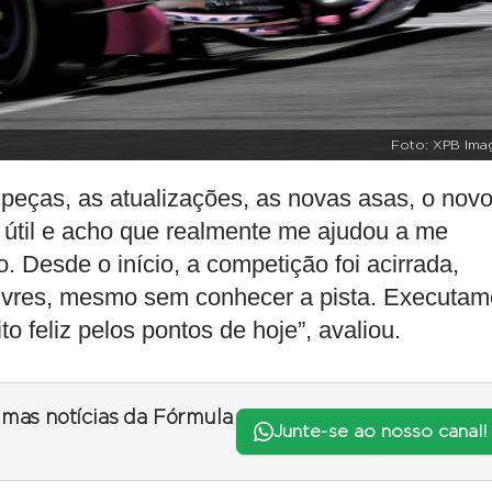
Foto: XPB Ima
 peças, as atualizações, as novas asas, o nov
o útil e acho que realmente me ajudou a me
. Desde o início, a competição foi acirrada,
 livres, mesmo sem conhecer a pista. Executa
 feliz pelos pontos de hoje”, avaliou.
timas notícias da Fórmula
Junte-se ao nosso canal!