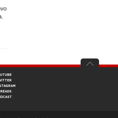
ovo
a.
OUTUBE
WITTER
STAGRAM
HREADS
ODCAST