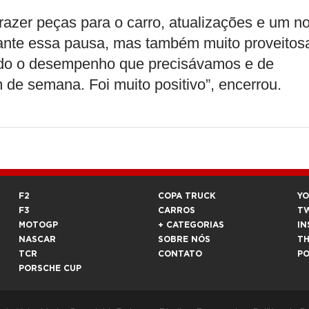
razer peças para o carro, atualizações e um n
urante essa pausa, mas também muito proveitos
uido o desempenho que precisávamos e de
m de semana. Foi muito positivo”, encerrou.
F2
COPA TRUCK
Y
F3
CARROS
T
MOTOGP
+ CATEGORIAS
IN
NASCAR
SOBRE NÓS
T
TCR
CONTATO
P
PORSCHE CUP