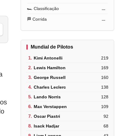
🏎️ Classificação
...
🏁 Corrida
...
Mundial de Pilotos
1.
Kimi Antonelli
219
2.
Lewis Hamilton
169
a
3.
George Russell
160
4.
Charles Leclerc
138
5.
Lando Norris
128
mos
6.
Max Verstappen
109
do
7.
Oscar Piastri
92
8.
Isack Hadjar
68
9.
Liam Lawson
43