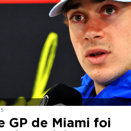
45
e GP de Miami foi