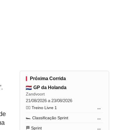
Próxima Corrida
”.
GP da Holanda
Zandvoort
21/08/2026 a 23/08/2026
🏋️‍♂️ Treino Livre 1
...
 de
🏎️ Classificação Sprint
...
ma
🏁 Sprint
...