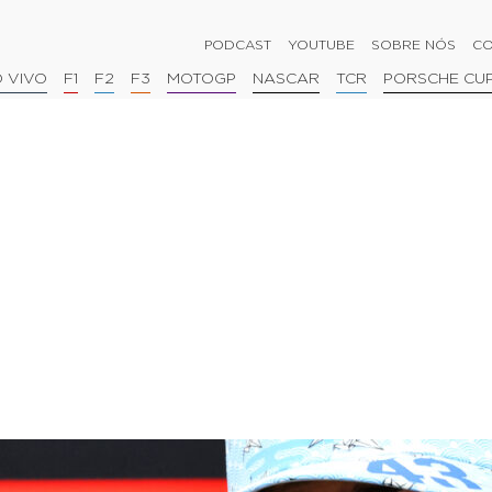
PODCAST
YOUTUBE
SOBRE NÓS
CO
 VIVO
F1
F2
F3
MOTOGP
NASCAR
TCR
PORSCHE CU